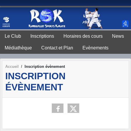
Panneau de gestion des cookies
Le Club
Inscriptions
Horaires des cours
News
Médiathèque
Contact et Plan
Evènements
Accueil
Inscription évènement
INSCRIPTION
ÉVÈNEMENT