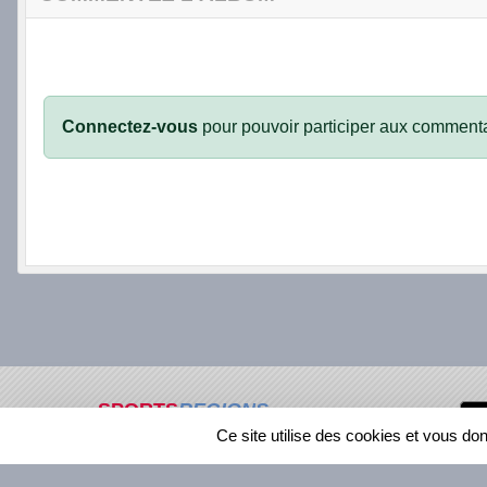
Connectez-vous
pour pouvoir participer aux commenta
SPORTS
REGIONS
Ce site utilise des cookies et vous do
269315
visites