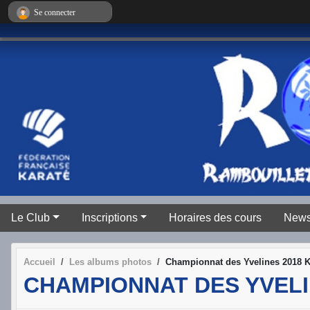
Panneau de gestion des cookies
Se connecter
Le Club
Inscriptions
Horaires des cours
New
Accueil
Les albums photos
Championnat des Yvelines 2018 K
CHAMPIONNAT DES YVELI